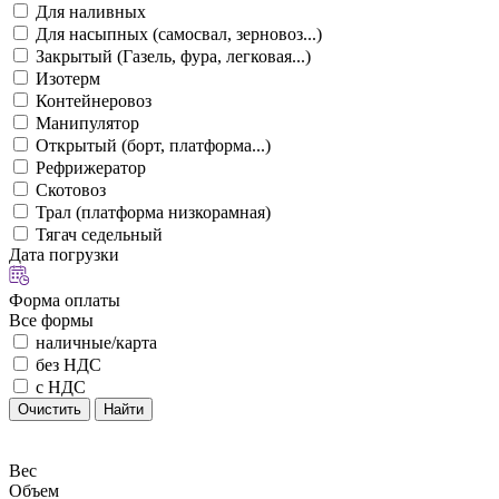
Для наливных
Для насыпных (самосвал, зерновоз...)
Закрытый (Газель, фура, легковая...)
Изотерм
Контейнеровоз
Манипулятор
Открытый (борт, платформа...)
Рефрижератор
Скотовоз
Трал (платформа низкорамная)
Тягач седельный
Дата погрузки
Форма оплаты
Все формы
наличные/карта
без НДС
с НДС
Очистить
Найти
Вес
Объем