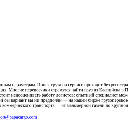
нным параметрам. Поиск груза на сервисе проходит без регистр
ция. Многие перевозчики стремятся найти груз из Каспийска в П
 стоит недооценивать работу логистов: опытный специалист мо
й бы вариант вы ни предпочли — на нашей бирже грузоперевозо
о коммерческого транспорта — от маломерной газели до крупной
ort@papacargo.com