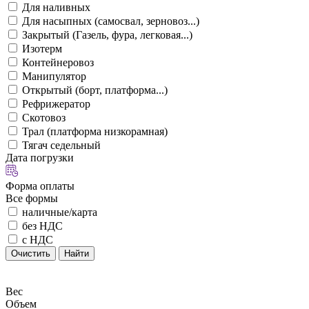
Для наливных
Для насыпных (самосвал, зерновоз...)
Закрытый (Газель, фура, легковая...)
Изотерм
Контейнеровоз
Манипулятор
Открытый (борт, платформа...)
Рефрижератор
Скотовоз
Трал (платформа низкорамная)
Тягач седельный
Дата погрузки
Форма оплаты
Все формы
наличные/карта
без НДС
с НДС
Очистить
Найти
Вес
Объем