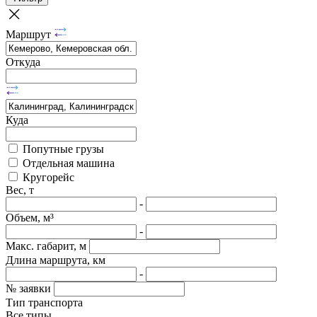
Маршрут
Откуда
Куда
Попутные грузы
Отдельная машина
Кругорейс
Вес, т
-
Объем, м³
-
Макс. габарит, м
Длина маршрута, км
-
№ заявки
Тип транспорта
Все типы