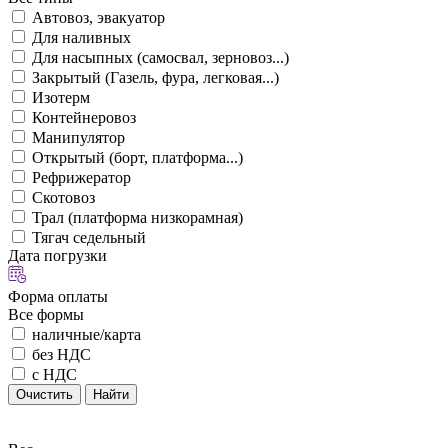
Автовоз, эвакуатор
Для наливных
Для насыпных (самосвал, зерновоз...)
Закрытый (Газель, фура, легковая...)
Изотерм
Контейнеровоз
Манипулятор
Открытый (борт, платформа...)
Рефрижератор
Скотовоз
Трал (платформа низкорамная)
Тягач седельный
Дата погрузки
Форма оплаты
Все формы
наличные/карта
без НДС
с НДС
Очистить
Найти