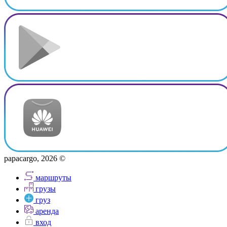
papacargo, 2026 ©
маршруты
грузы
груз
аренда
вход