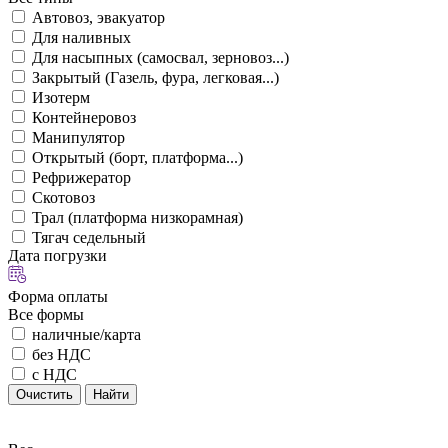
Автовоз, эвакуатор
Для наливных
Для насыпных (самосвал, зерновоз...)
Закрытый (Газель, фура, легковая...)
Изотерм
Контейнеровоз
Манипулятор
Открытый (борт, платформа...)
Рефрижератор
Скотовоз
Трал (платформа низкорамная)
Тягач седельный
Дата погрузки
Форма оплаты
Все формы
наличные/карта
без НДС
с НДС
Очистить
Найти