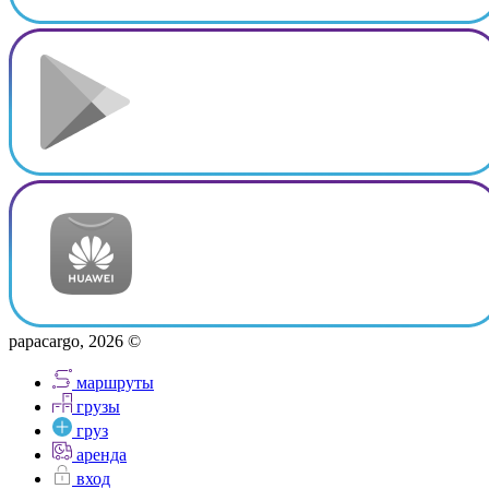
papacargo, 2026 ©
маршруты
грузы
груз
аренда
вход