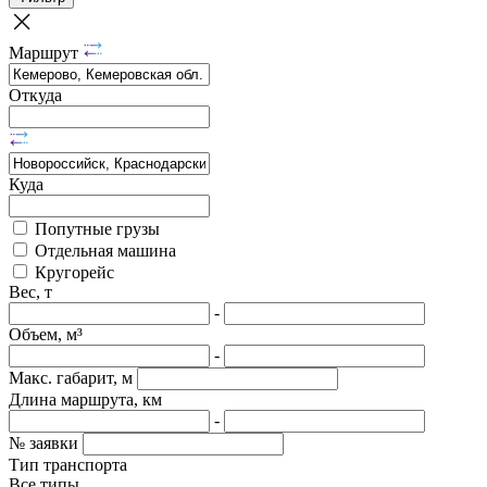
Маршрут
Откуда
Куда
Попутные грузы
Отдельная машина
Кругорейс
Вес, т
-
Объем, м³
-
Макс. габарит, м
Длина маршрута, км
-
№ заявки
Тип транспорта
Все типы