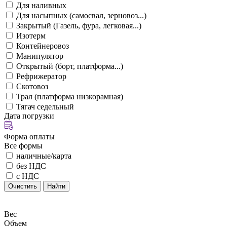
Для наливных
Для насыпных (самосвал, зерновоз...)
Закрытый (Газель, фура, легковая...)
Изотерм
Контейнеровоз
Манипулятор
Открытый (борт, платформа...)
Рефрижератор
Скотовоз
Трал (платформа низкорамная)
Тягач седельный
Дата погрузки
Форма оплаты
Все формы
наличные/карта
без НДС
с НДС
Очистить
Найти
Вес
Объем