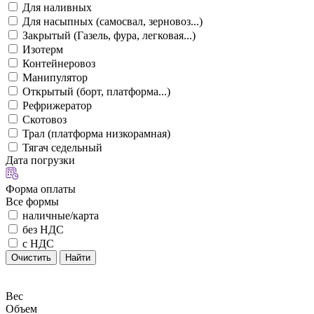
Для наливных
Для насыпных (самосвал, зерновоз...)
Закрытый (Газель, фура, легковая...)
Изотерм
Контейнеровоз
Манипулятор
Открытый (борт, платформа...)
Рефрижератор
Скотовоз
Трал (платформа низкорамная)
Тягач седельный
Дата погрузки
Форма оплаты
Все формы
наличные/карта
без НДС
с НДС
Очистить
Найти
Вес
Объем