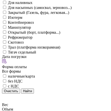
Для наливных
Для насыпных (самосвал, зерновоз...)
Закрытый (Газель, фура, легковая...)
Изотерм
Контейнеровоз
Манипулятор
Открытый (борт, платформа...)
Рефрижератор
Скотовоз
Трал (платформа низкорамная)
Тягач седельный
Дата погрузки
Форма оплаты
Все формы
наличные/карта
без НДС
с НДС
Очистить
Найти
Вес
Объем