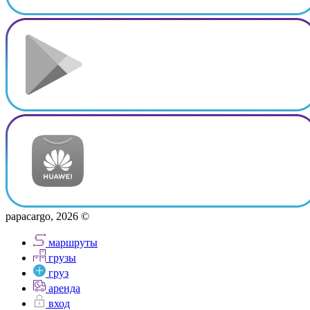
papacargo, 2026 ©
маршруты
грузы
груз
аренда
вход