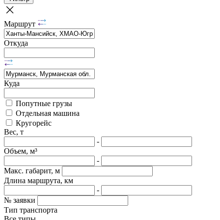
Маршрут
Откуда
Куда
Попутные грузы
Отдельная машина
Кругорейс
Вес, т
-
Объем, м³
-
Макс. габарит, м
Длина маршрута, км
-
№ заявки
Тип транспорта
Все типы