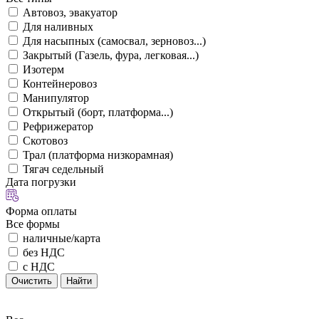
Автовоз, эвакуатор
Для наливных
Для насыпных (самосвал, зерновоз...)
Закрытый (Газель, фура, легковая...)
Изотерм
Контейнеровоз
Манипулятор
Открытый (борт, платформа...)
Рефрижератор
Скотовоз
Трал (платформа низкорамная)
Тягач седельный
Дата погрузки
Форма оплаты
Все формы
наличные/карта
без НДС
с НДС
Очистить
Найти