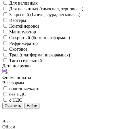
Для наливных
Для насыпных (самосвал, зерновоз...)
Закрытый (Газель, фура, легковая...)
Изотерм
Контейнеровоз
Манипулятор
Открытый (борт, платформа...)
Рефрижератор
Скотовоз
Трал (платформа низкорамная)
Тягач седельный
Дата погрузки
Форма оплаты
Все формы
наличные/карта
без НДС
с НДС
Очистить
Найти
Вес
Объем