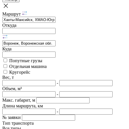
Маршрут
Откуда
Куда
Попутные грузы
Отдельная машина
Кругорейс
Вес, т
-
Объем, м³
-
Макс. габарит, м
Длина маршрута, км
-
№ заявки
Тип транспорта
Все типы