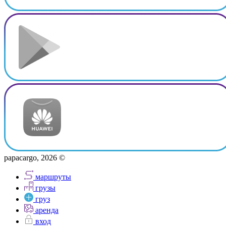
papacargo, 2026 ©
маршруты
грузы
груз
аренда
вход