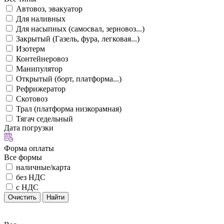
Автовоз, эвакуатор
Для наливных
Для насыпных (самосвал, зерновоз...)
Закрытый (Газель, фура, легковая...)
Изотерм
Контейнеровоз
Манипулятор
Открытый (борт, платформа...)
Рефрижератор
Скотовоз
Трал (платформа низкорамная)
Тягач седельный
Дата погрузки
Форма оплаты
Все формы
наличные/карта
без НДС
с НДС
Очистить
Найти