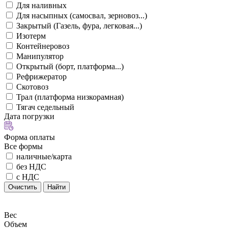
Для наливных
Для насыпных (самосвал, зерновоз...)
Закрытый (Газель, фура, легковая...)
Изотерм
Контейнеровоз
Манипулятор
Открытый (борт, платформа...)
Рефрижератор
Скотовоз
Трал (платформа низкорамная)
Тягач седельный
Дата погрузки
Форма оплаты
Все формы
наличные/карта
без НДС
с НДС
Очистить
Найти
Вес
Объем