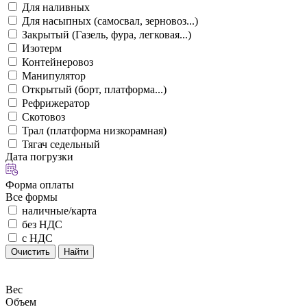
Для наливных
Для насыпных (самосвал, зерновоз...)
Закрытый (Газель, фура, легковая...)
Изотерм
Контейнеровоз
Манипулятор
Открытый (борт, платформа...)
Рефрижератор
Скотовоз
Трал (платформа низкорамная)
Тягач седельный
Дата погрузки
Форма оплаты
Все формы
наличные/карта
без НДС
с НДС
Очистить
Найти
Вес
Объем