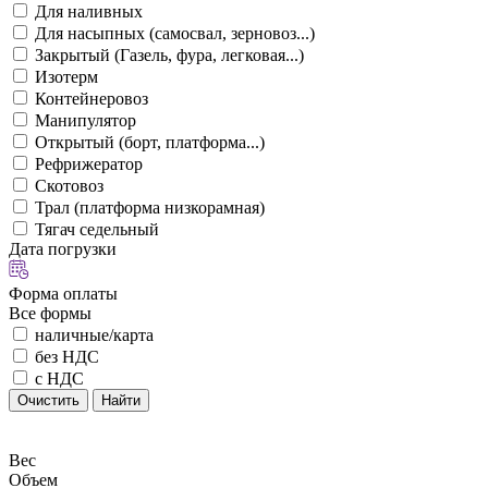
Для наливных
Для насыпных (самосвал, зерновоз...)
Закрытый (Газель, фура, легковая...)
Изотерм
Контейнеровоз
Манипулятор
Открытый (борт, платформа...)
Рефрижератор
Скотовоз
Трал (платформа низкорамная)
Тягач седельный
Дата погрузки
Форма оплаты
Все формы
наличные/карта
без НДС
с НДС
Очистить
Найти
Вес
Объем