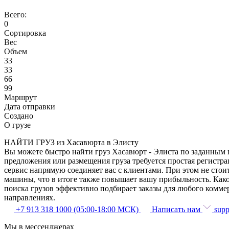
Всего:
0
Сортировка
Вес
Объем
33
33
66
99
Маршрут
Дата отправки
Создано
О грузе
НАЙТИ ГРУЗ из Хасавюрта в Элисту
Вы можете быстро найти груз Хасавюрт - Элиста по заданным п
предложения или размещения груза требуется простая регистра
сервис напрямую соединяет вас с клиентами. При этом не сто
машины, что в итоге также повышает вашу прибыльность. Како
поиска грузов эффективно подбирает заказы для любого комме
направлениях.
+7 913 318 1000 (05:00-18:00 МСК)
Написать нам
supp
Мы в мессенджерах