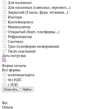
Для наливных
Для насыпных (самосвал, зерновоз...)
Закрытый (Газель, фура, легковая...)
Изотерм
Контейнеровоз
Манипулятор
Открытый (борт, платформа...)
Рефрижератор
Скотовоз
Трал (платформа низкорамная)
Тягач седельный
Дата погрузки
Форма оплаты
Все формы
наличные/карта
без НДС
с НДС
Очистить
Найти
Вес
Объем