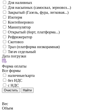
Для наливных
Для насыпных (самосвал, зерновоз...)
Закрытый (Газель, фура, легковая...)
Изотерм
Контейнеровоз
Манипулятор
Открытый (борт, платформа...)
Рефрижератор
Скотовоз
Трал (платформа низкорамная)
Тягач седельный
Дата погрузки
Форма оплаты
Все формы
наличные/карта
без НДС
с НДС
Очистить
Найти
Вес
Объем