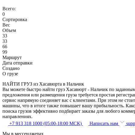
Всего:
0
Сортировка
Вес
Объем
33
33
66
99
Маршрут
Дата отправки
Создано
О грузе
НАЙТИ ГРУЗ из Хасавюрта в Нальчик
Вы можете быстро найти груз Хасавюрт - Нальчик по заданным 
предложения или размещения груза требуется простая регистра
сервис напрямую соединяет вас с клиентами. При этом не сто
машины, что в итоге также повышает вашу прибыльность. Како
поиска грузов эффективно подбирает заказы для любого комме
направлениях.
+7 913 318 1000 (05:00-18:00 МСК)
Написать нам
supp
Мы в мессенджерах