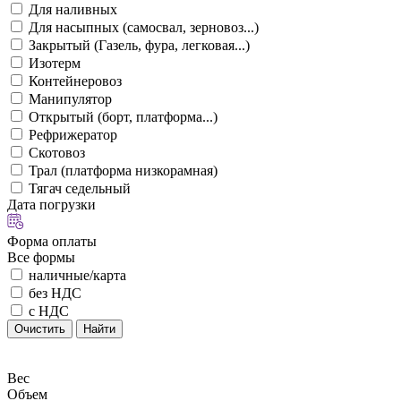
Для наливных
Для насыпных (самосвал, зерновоз...)
Закрытый (Газель, фура, легковая...)
Изотерм
Контейнеровоз
Манипулятор
Открытый (борт, платформа...)
Рефрижератор
Скотовоз
Трал (платформа низкорамная)
Тягач седельный
Дата погрузки
Форма оплаты
Все формы
наличные/карта
без НДС
с НДС
Очистить
Найти
Вес
Объем