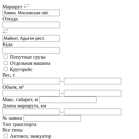
Маршрут
Откуда
Куда
Попутные грузы
Отдельная машина
Кругорейс
Вес, т
-
Объем, м³
-
Макс. габарит, м
Длина маршрута, км
-
№ заявки
Тип транспорта
Все типы
Автовоз, эвакуатор