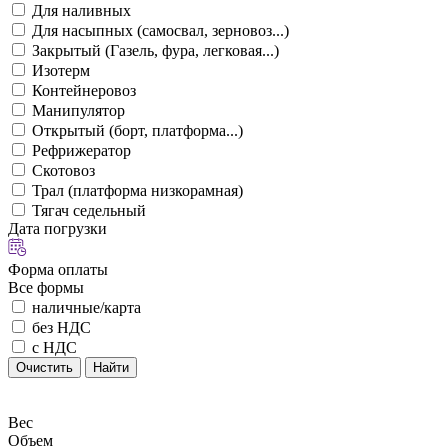
Для наливных
Для насыпных (самосвал, зерновоз...)
Закрытый (Газель, фура, легковая...)
Изотерм
Контейнеровоз
Манипулятор
Открытый (борт, платформа...)
Рефрижератор
Скотовоз
Трал (платформа низкорамная)
Тягач седельный
Дата погрузки
Форма оплаты
Все формы
наличные/карта
без НДС
с НДС
Очистить
Найти
Вес
Объем