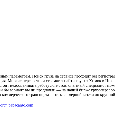
ным параметрам. Поиск груза на сервисе проходит без регистра
ция. Многие перевозчики стремятся найти груз из Химок в Нижн
 стоит недооценивать работу логистов: опытный специалист мо
ой бы вариант вы ни предпочли — на нашей бирже грузоперевоз
о коммерческого транспорта — от маломерной газели до крупной
ort@papacargo.com