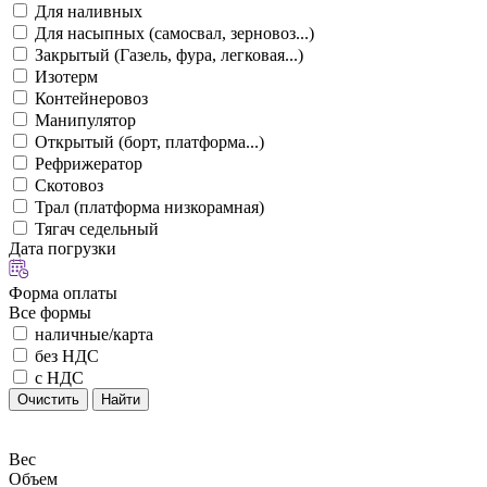
Для наливных
Для насыпных (самосвал, зерновоз...)
Закрытый (Газель, фура, легковая...)
Изотерм
Контейнеровоз
Манипулятор
Открытый (борт, платформа...)
Рефрижератор
Скотовоз
Трал (платформа низкорамная)
Тягач седельный
Дата погрузки
Форма оплаты
Все формы
наличные/карта
без НДС
с НДС
Очистить
Найти
Вес
Объем