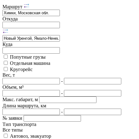
Маршрут
Откуда
Куда
Попутные грузы
Отдельная машина
Кругорейс
Вес, т
-
Объем, м³
-
Макс. габарит, м
Длина маршрута, км
-
№ заявки
Тип транспорта
Все типы
Автовоз, эвакуатор