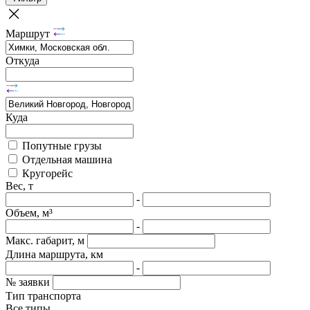
Маршрут
Откуда
Куда
Попутные грузы
Отдельная машина
Кругорейс
Вес, т
-
Объем, м³
-
Макс. габарит, м
Длина маршрута, км
-
№ заявки
Тип транспорта
Все типы