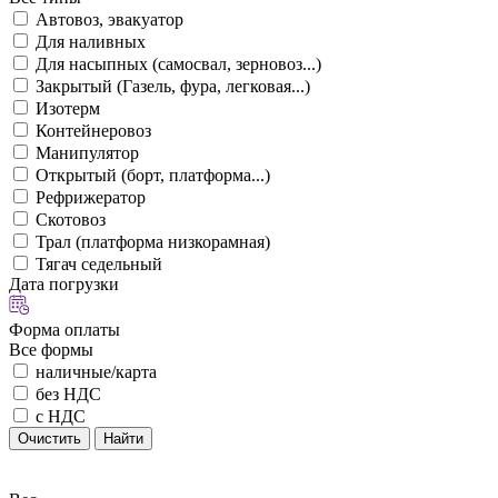
Автовоз, эвакуатор
Для наливных
Для насыпных (самосвал, зерновоз...)
Закрытый (Газель, фура, легковая...)
Изотерм
Контейнеровоз
Манипулятор
Открытый (борт, платформа...)
Рефрижератор
Скотовоз
Трал (платформа низкорамная)
Тягач седельный
Дата погрузки
Форма оплаты
Все формы
наличные/карта
без НДС
с НДС
Очистить
Найти