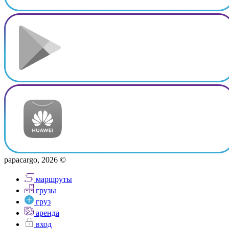
papacargo, 2026 ©
маршруты
грузы
груз
аренда
вход