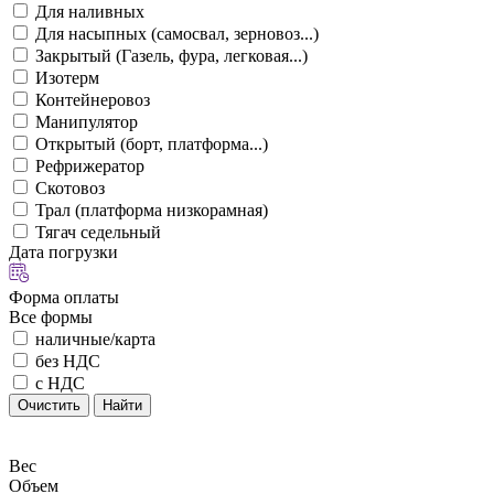
Для наливных
Для насыпных (самосвал, зерновоз...)
Закрытый (Газель, фура, легковая...)
Изотерм
Контейнеровоз
Манипулятор
Открытый (борт, платформа...)
Рефрижератор
Скотовоз
Трал (платформа низкорамная)
Тягач седельный
Дата погрузки
Форма оплаты
Все формы
наличные/карта
без НДС
с НДС
Очистить
Найти
Вес
Объем