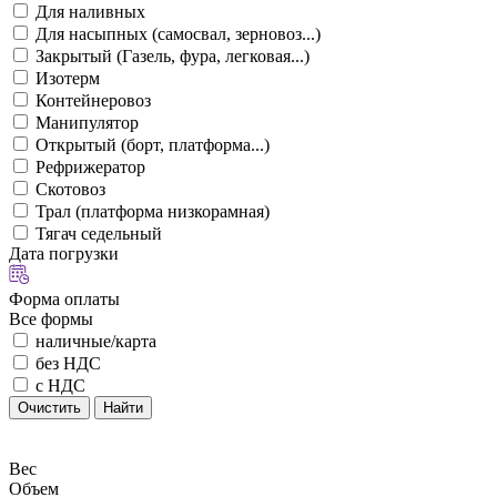
Для наливных
Для насыпных (самосвал, зерновоз...)
Закрытый (Газель, фура, легковая...)
Изотерм
Контейнеровоз
Манипулятор
Открытый (борт, платформа...)
Рефрижератор
Скотовоз
Трал (платформа низкорамная)
Тягач седельный
Дата погрузки
Форма оплаты
Все формы
наличные/карта
без НДС
с НДС
Очистить
Найти
Вес
Объем