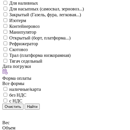
Для наливных
Для насыпных (самосвал, зерновоз...)
Закрытый (Газель, фура, легковая...)
Изотерм
Контейнеровоз
Манипулятор
Открытый (борт, платформа...)
Рефрижератор
Скотовоз
Трал (платформа низкорамная)
Тягач седельный
Дата погрузки
Форма оплаты
Все формы
наличные/карта
без НДС
с НДС
Очистить
Найти
Вес
Объем