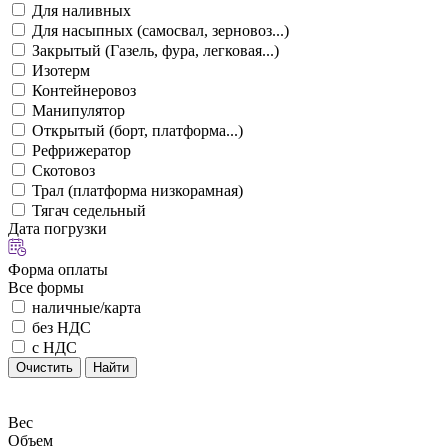
Для наливных
Для насыпных (самосвал, зерновоз...)
Закрытый (Газель, фура, легковая...)
Изотерм
Контейнеровоз
Манипулятор
Открытый (борт, платформа...)
Рефрижератор
Скотовоз
Трал (платформа низкорамная)
Тягач седельный
Дата погрузки
Форма оплаты
Все формы
наличные/карта
без НДС
с НДС
Очистить
Найти
Вес
Объем