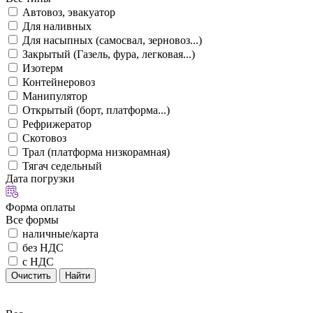
Автовоз, эвакуатор
Для наливных
Для насыпных (самосвал, зерновоз...)
Закрытый (Газель, фура, легковая...)
Изотерм
Контейнеровоз
Манипулятор
Открытый (борт, платформа...)
Рефрижератор
Скотовоз
Трал (платформа низкорамная)
Тягач седельный
Дата погрузки
Форма оплаты
Все формы
наличные/карта
без НДС
с НДС
Очистить
Найти