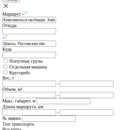
Маршрут
Откуда
Куда
Попутные грузы
Отдельная машина
Кругорейс
Вес, т
-
Объем, м³
-
Макс. габарит, м
Длина маршрута, км
-
№ заявки
Тип транспорта
Все типы