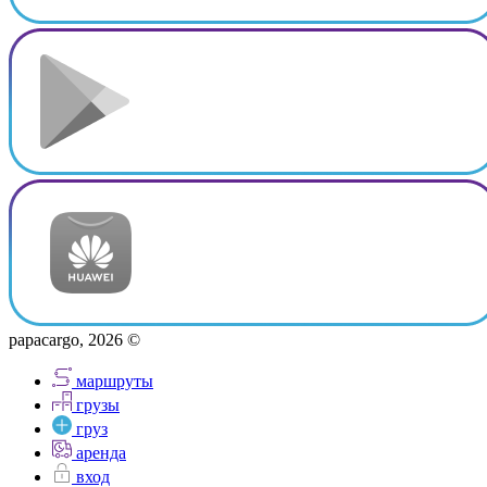
papacargo, 2026 ©
маршруты
грузы
груз
аренда
вход