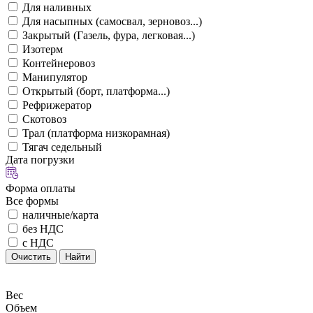
Для наливных
Для насыпных (самосвал, зерновоз...)
Закрытый (Газель, фура, легковая...)
Изотерм
Контейнеровоз
Манипулятор
Открытый (борт, платформа...)
Рефрижератор
Скотовоз
Трал (платформа низкорамная)
Тягач седельный
Дата погрузки
Форма оплаты
Все формы
наличные/карта
без НДС
с НДС
Очистить
Найти
Вес
Объем