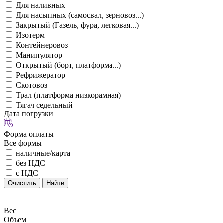
Для наливных
Для насыпных (самосвал, зерновоз...)
Закрытый (Газель, фура, легковая...)
Изотерм
Контейнеровоз
Манипулятор
Открытый (борт, платформа...)
Рефрижератор
Скотовоз
Трал (платформа низкорамная)
Тягач седельный
Дата погрузки
Форма оплаты
Все формы
наличные/карта
без НДС
с НДС
Очистить
Найти
Вес
Объем