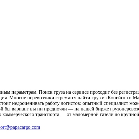
ным параметрам. Поиск груза на сервисе проходит без регистра
ция. Многие перевозчики стремятся найти груз из Копейска в Ма
 стоит недооценивать работу логистов: опытный специалист мо
й бы вариант вы ни предпочли — на нашей бирже грузоперевозо
о коммерческого транспорта — от маломерной газели до крупной
ort@papacargo.com