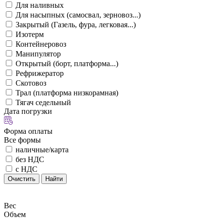
Для наливных
Для насыпных (самосвал, зерновоз...)
Закрытый (Газель, фура, легковая...)
Изотерм
Контейнеровоз
Манипулятор
Открытый (борт, платформа...)
Рефрижератор
Скотовоз
Трал (платформа низкорамная)
Тягач седельный
Дата погрузки
Форма оплаты
Все формы
наличные/карта
без НДС
с НДС
Очистить
Найти
Вес
Объем