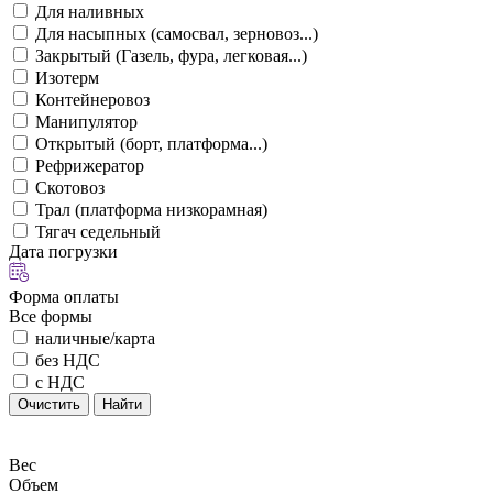
Для наливных
Для насыпных (самосвал, зерновоз...)
Закрытый (Газель, фура, легковая...)
Изотерм
Контейнеровоз
Манипулятор
Открытый (борт, платформа...)
Рефрижератор
Скотовоз
Трал (платформа низкорамная)
Тягач седельный
Дата погрузки
Форма оплаты
Все формы
наличные/карта
без НДС
с НДС
Очистить
Найти
Вес
Объем