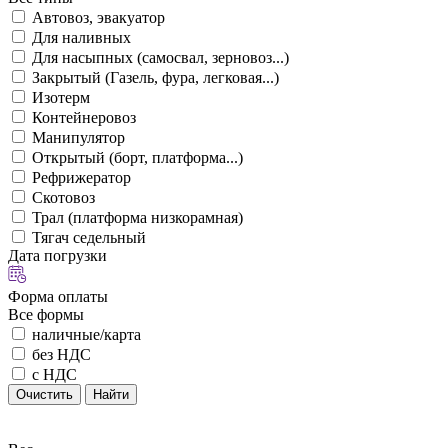
Автовоз, эвакуатор
Для наливных
Для насыпных (самосвал, зерновоз...)
Закрытый (Газель, фура, легковая...)
Изотерм
Контейнеровоз
Манипулятор
Открытый (борт, платформа...)
Рефрижератор
Скотовоз
Трал (платформа низкорамная)
Тягач седельный
Дата погрузки
Форма оплаты
Все формы
наличные/карта
без НДС
с НДС
Очистить
Найти