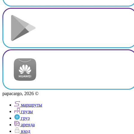
papacargo, 2026 ©
маршруты
грузы
груз
аренда
вход