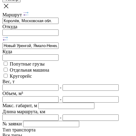
Маршрут
Откуда
Куда
Попутные грузы
Отдельная машина
Кругорейс
Вес, т
-
Объем, м³
-
Макс. габарит, м
Длина маршрута, км
-
№ заявки
Тип транспорта
Все типы