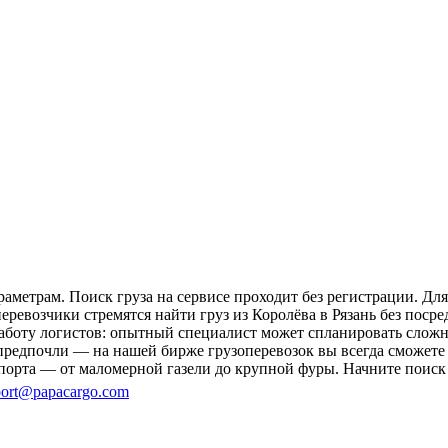
раметрам. Поиск груза на сервисе проходит без регистрации. Дл
еревозчики стремятся найти груз из Королёва в Рязань без поср
 работу логистов: опытный специалист может спланировать слож
редпочли — на нашей бирже грузоперевозок вы всегда сможете н
порта — от маломерной газели до крупной фуры. Начните поиск 
ort@papacargo.com