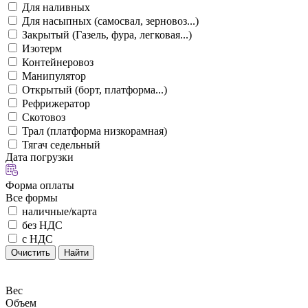
Для наливных
Для насыпных (самосвал, зерновоз...)
Закрытый (Газель, фура, легковая...)
Изотерм
Контейнеровоз
Манипулятор
Открытый (борт, платформа...)
Рефрижератор
Скотовоз
Трал (платформа низкорамная)
Тягач седельный
Дата погрузки
Форма оплаты
Все формы
наличные/карта
без НДС
с НДС
Очистить
Найти
Вес
Объем