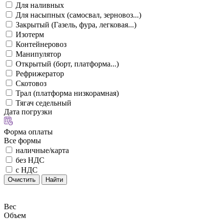
Для наливных
Для насыпных (самосвал, зерновоз...)
Закрытый (Газель, фура, легковая...)
Изотерм
Контейнеровоз
Манипулятор
Открытый (борт, платформа...)
Рефрижератор
Скотовоз
Трал (платформа низкорамная)
Тягач седельный
Дата погрузки
Форма оплаты
Все формы
наличные/карта
без НДС
с НДС
Очистить
Найти
Вес
Объем