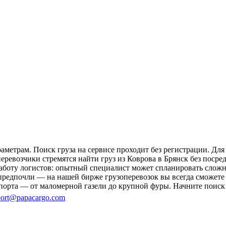
аметрам. Поиск груза на сервисе проходит без регистрации. Дл
перевозчики стремятся найти груз из Коврова в Брянск без поср
 работу логистов: опытный специалист может спланировать слож
редпочли — на нашей бирже грузоперевозок вы всегда сможете н
порта — от маломерной газели до крупной фуры. Начните поиск 
ort@papacargo.com