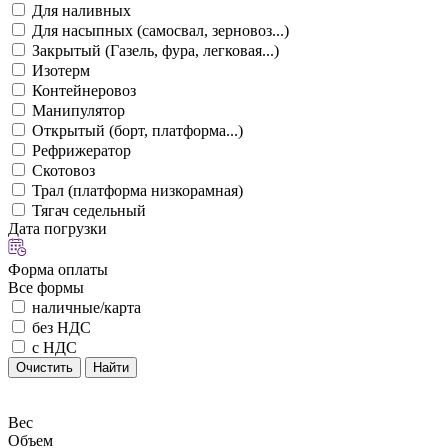
Для наливных
Для насыпных (самосвал, зерновоз...)
Закрытый (Газель, фура, легковая...)
Изотерм
Контейнеровоз
Манипулятор
Открытый (борт, платформа...)
Рефрижератор
Скотовоз
Трал (платформа низкорамная)
Тягач седельный
Дата погрузки
Форма оплаты
Все формы
наличные/карта
без НДС
с НДС
Очистить
Найти
Вес
Объем