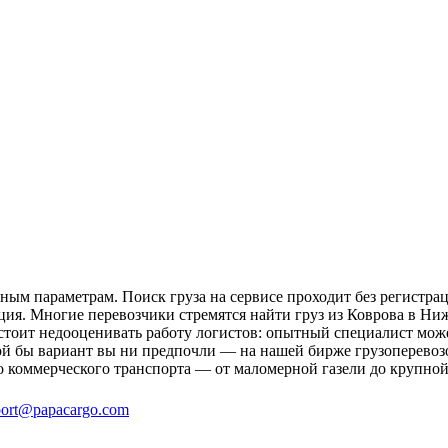
ым параметрам. Поиск груза на сервисе проходит без регистрац
ция. Многие перевозчики стремятся найти груз из Коврова в Ниж
 стоит недооценивать работу логистов: опытный специалист мо
й бы вариант вы ни предпочли — на нашей бирже грузоперевозо
о коммерческого транспорта — от маломерной газели до крупной
ort@papacargo.com