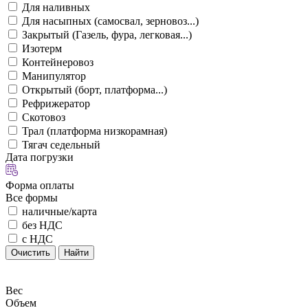
Для наливных
Для насыпных (самосвал, зерновоз...)
Закрытый (Газель, фура, легковая...)
Изотерм
Контейнеровоз
Манипулятор
Открытый (борт, платформа...)
Рефрижератор
Скотовоз
Трал (платформа низкорамная)
Тягач седельный
Дата погрузки
Форма оплаты
Все формы
наличные/карта
без НДС
с НДС
Очистить
Найти
Вес
Объем