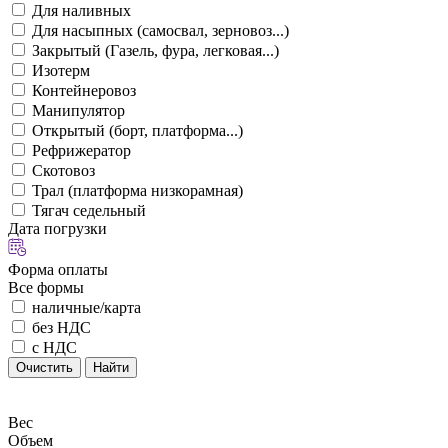
Для наливных
Для насыпных (самосвал, зерновоз...)
Закрытый (Газель, фура, легковая...)
Изотерм
Контейнеровоз
Манипулятор
Открытый (борт, платформа...)
Рефрижератор
Скотовоз
Трал (платформа низкорамная)
Тягач седельный
Дата погрузки
Форма оплаты
Все формы
наличные/карта
без НДС
с НДС
Очистить
Найти
Вес
Объем