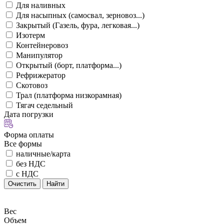
Для наливных
Для насыпных (самосвал, зерновоз...)
Закрытый (Газель, фура, легковая...)
Изотерм
Контейнеровоз
Манипулятор
Открытый (борт, платформа...)
Рефрижератор
Скотовоз
Трал (платформа низкорамная)
Тягач седельный
Дата погрузки
Форма оплаты
Все формы
наличные/карта
без НДС
с НДС
Очистить
Найти
Вес
Объем