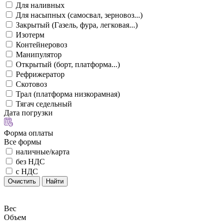
Для наливных
Для насыпных (самосвал, зерновоз...)
Закрытый (Газель, фура, легковая...)
Изотерм
Контейнеровоз
Манипулятор
Открытый (борт, платформа...)
Рефрижератор
Скотовоз
Трал (платформа низкорамная)
Тягач седельный
Дата погрузки
Форма оплаты
Все формы
наличные/карта
без НДС
с НДС
Очистить
Найти
Вес
Объем