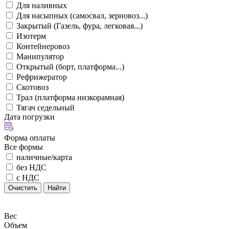
Для наливных
Для насыпных (самосвал, зерновоз...)
Закрытый (Газель, фура, легковая...)
Изотерм
Контейнеровоз
Манипулятор
Открытый (борт, платформа...)
Рефрижератор
Скотовоз
Трал (платформа низкорамная)
Тягач седельный
Дата погрузки
Форма оплаты
Все формы
наличные/карта
без НДС
с НДС
Очистить
Найти
Вес
Объем