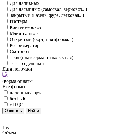
Для наливных
Для насыпных (самосвал, зерновоз...)
Закрытый (Газель, фура, легковая...)
Изотерм
Контейнеровоз
Манипулятор
Открытый (борт, платформа...)
Рефрижератор
Скотовоз
Трал (платформа низкорамная)
Тягач седельный
Дата погрузки
Форма оплаты
Все формы
наличные/карта
без НДС
с НДС
Очистить
Найти
Вес
Объем