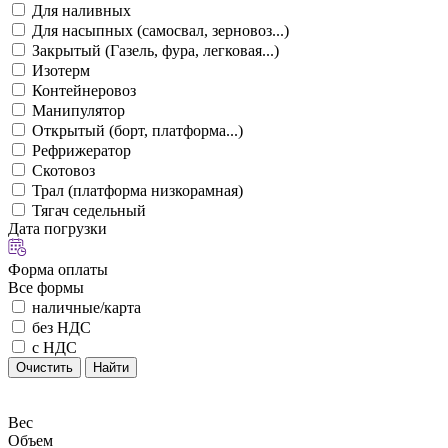
Для наливных
Для насыпных (самосвал, зерновоз...)
Закрытый (Газель, фура, легковая...)
Изотерм
Контейнеровоз
Манипулятор
Открытый (борт, платформа...)
Рефрижератор
Скотовоз
Трал (платформа низкорамная)
Тягач седельный
Дата погрузки
Форма оплаты
Все формы
наличные/карта
без НДС
с НДС
Очистить
Найти
Вес
Объем