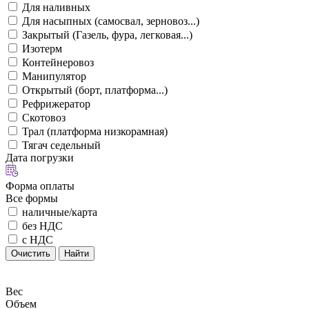
Для наливных
Для насыпных (самосвал, зерновоз...)
Закрытый (Газель, фура, легковая...)
Изотерм
Контейнеровоз
Манипулятор
Открытый (борт, платформа...)
Рефрижератор
Скотовоз
Трал (платформа низкорамная)
Тягач седельный
Дата погрузки
Форма оплаты
Все формы
наличные/карта
без НДС
с НДС
Очистить
Найти
Вес
Объем