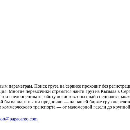
ым параметрам. Поиск груза на сервисе проходит без регистрац
ция. Многие перевозчики стремятся найти груз из Кызыла в Серг
 стоит недооценивать работу логистов: опытный специалист мо
й бы вариант вы ни предпочли — на нашей бирже грузоперевозо
о коммерческого транспорта — от маломерной газели до крупной
ort@papacargo.com