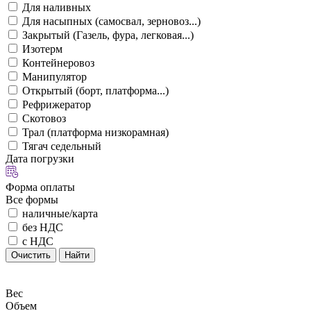
Для наливных
Для насыпных (самосвал, зерновоз...)
Закрытый (Газель, фура, легковая...)
Изотерм
Контейнеровоз
Манипулятор
Открытый (борт, платформа...)
Рефрижератор
Скотовоз
Трал (платформа низкорамная)
Тягач седельный
Дата погрузки
Форма оплаты
Все формы
наличные/карта
без НДС
с НДС
Очистить
Найти
Вес
Объем