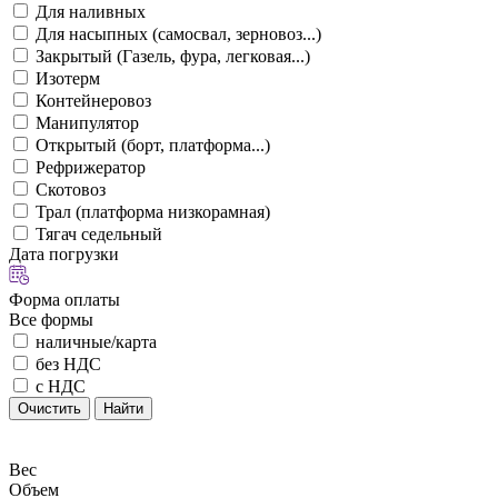
Для наливных
Для насыпных (самосвал, зерновоз...)
Закрытый (Газель, фура, легковая...)
Изотерм
Контейнеровоз
Манипулятор
Открытый (борт, платформа...)
Рефрижератор
Скотовоз
Трал (платформа низкорамная)
Тягач седельный
Дата погрузки
Форма оплаты
Все формы
наличные/карта
без НДС
с НДС
Очистить
Найти
Вес
Объем