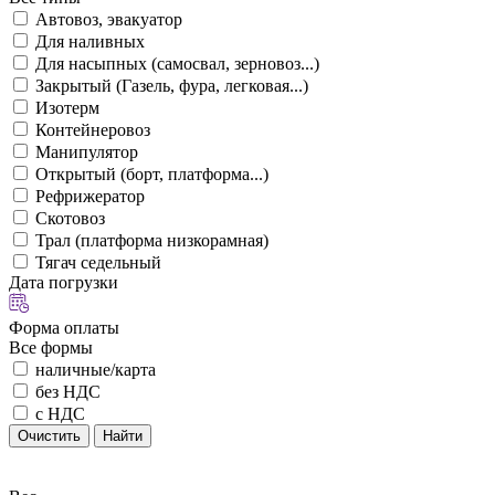
Автовоз, эвакуатор
Для наливных
Для насыпных (самосвал, зерновоз...)
Закрытый (Газель, фура, легковая...)
Изотерм
Контейнеровоз
Манипулятор
Открытый (борт, платформа...)
Рефрижератор
Скотовоз
Трал (платформа низкорамная)
Тягач седельный
Дата погрузки
Форма оплаты
Все формы
наличные/карта
без НДС
с НДС
Очистить
Найти