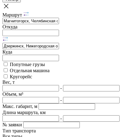
Маршрут
Откуда
Куда
Попутные грузы
Отдельная машина
Кругорейс
Вес, т
-
Объем, м³
-
Макс. габарит, м
Длина маршрута, км
-
№ заявки
Тип транспорта
Все типы