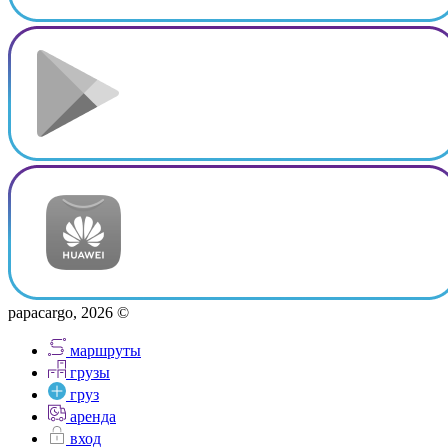
papacargo, 2026 ©
маршруты
грузы
груз
аренда
вход