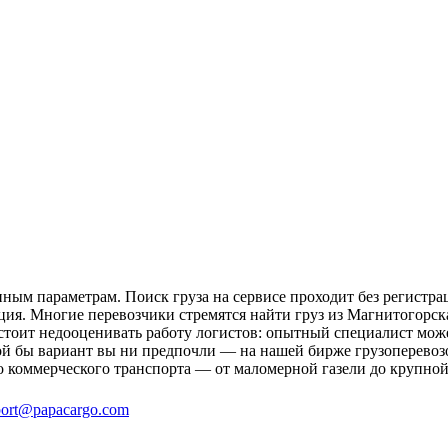
ным параметрам. Поиск груза на сервисе проходит без регистра
ция. Многие перевозчики стремятся найти груз из Магнитогорска
 стоит недооценивать работу логистов: опытный специалист мо
й бы вариант вы ни предпочли — на нашей бирже грузоперевозо
о коммерческого транспорта — от маломерной газели до крупной
ort@papacargo.com