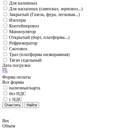
Для наливных
Для насыпных (самосвал, зерновоз...)
Закрытый (Газель, фура, легковая...)
Изотерм
Контейнеровоз
Манипулятор
Открытый (борт, платформа...)
Рефрижератор
Скотовоз
Трал (платформа низкорамная)
Тягач седельный
Дата погрузки
Форма оплаты
Все формы
наличные/карта
без НДС
с НДС
Очистить
Найти
Вес
Объем