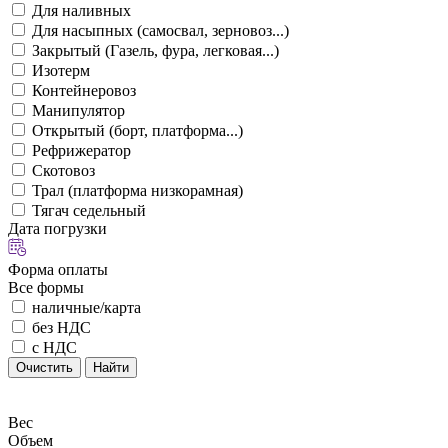
Для наливных
Для насыпных (самосвал, зерновоз...)
Закрытый (Газель, фура, легковая...)
Изотерм
Контейнеровоз
Манипулятор
Открытый (борт, платформа...)
Рефрижератор
Скотовоз
Трал (платформа низкорамная)
Тягач седельный
Дата погрузки
Форма оплаты
Все формы
наличные/карта
без НДС
с НДС
Очистить
Найти
Вес
Объем