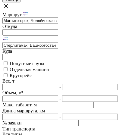
Маршрут
Откуда
Куда
Попутные грузы
Отдельная машина
Кругорейс
Вес, т
-
Объем, м³
-
Макс. габарит, м
Длина маршрута, км
-
№ заявки
Тип транспорта
Все типы