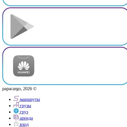
papacargo, 2026 ©
маршруты
грузы
груз
аренда
вход