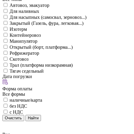
Автовоз, эвакуатор
Для наливных
Для насыпных (самосвал, зерновоз...)
Закрытый (Газель, фура, легковая...)
Изотерм
Контейнеровоз
Манипулятор
Открытый (борт, платформа...)
Рефрижератор
Скотовоз
Трал (платформа низкорамная)
Тягач седельный
Дата погрузки
Форма оплаты
Все формы
наличные/карта
без НДС
с НДС
Очистить
Найти