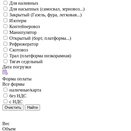
Для наливных
Для насыпных (самосвал, зерновоз...)
Закрытый (Газель, фура, легковая...)
Изотерм
Контейнеровоз
Манипулятор
Открытый (борт, платформа...)
Рефрижератор
Скотовоз
Трал (платформа низкорамная)
Тягач седельный
Дата погрузки
Форма оплаты
Все формы
наличные/карта
без НДС
с НДС
Очистить
Найти
Вес
Объем