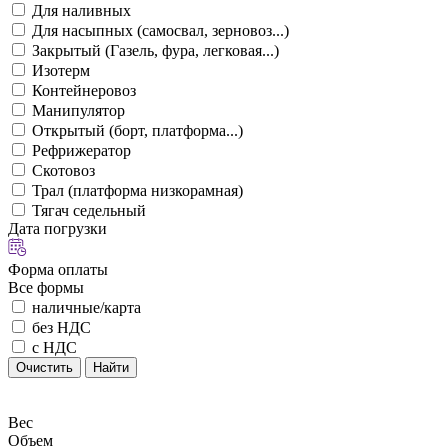
Для наливных
Для насыпных (самосвал, зерновоз...)
Закрытый (Газель, фура, легковая...)
Изотерм
Контейнеровоз
Манипулятор
Открытый (борт, платформа...)
Рефрижератор
Скотовоз
Трал (платформа низкорамная)
Тягач седельный
Дата погрузки
Форма оплаты
Все формы
наличные/карта
без НДС
с НДС
Очистить
Найти
Вес
Объем