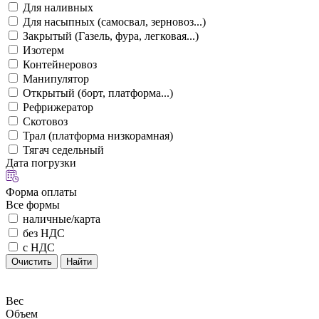
Для наливных
Для насыпных (самосвал, зерновоз...)
Закрытый (Газель, фура, легковая...)
Изотерм
Контейнеровоз
Манипулятор
Открытый (борт, платформа...)
Рефрижератор
Скотовоз
Трал (платформа низкорамная)
Тягач седельный
Дата погрузки
Форма оплаты
Все формы
наличные/карта
без НДС
с НДС
Очистить
Найти
Вес
Объем