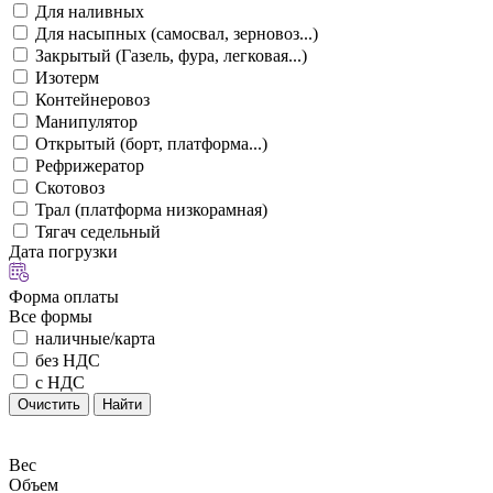
Для наливных
Для насыпных (самосвал, зерновоз...)
Закрытый (Газель, фура, легковая...)
Изотерм
Контейнеровоз
Манипулятор
Открытый (борт, платформа...)
Рефрижератор
Скотовоз
Трал (платформа низкорамная)
Тягач седельный
Дата погрузки
Форма оплаты
Все формы
наличные/карта
без НДС
с НДС
Очистить
Найти
Вес
Объем